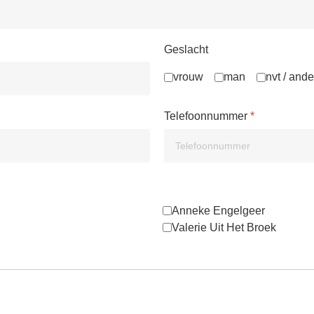
Geslacht
vrouw
man
nvt / ande
Telefoonnummer
*
Anneke Engelgeer
Valerie Uit Het Broek