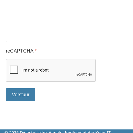
reCAPTCHA
*
Verstuur
© 2026 Diëtistpraktijk Almelo. Implementatie Keen-IT.