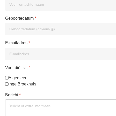
Geboortedatum
*
E-mailadres
*
Voor diëtist :
*
Algemeen
Inge Broekhuis
Bericht
*